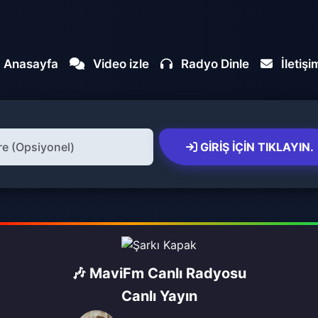
Anasayfa
Video izle
Radyo Dinle
İletişi
GIRIŞ İÇIN TIKLAYIN.
🎶 MaviFm Canlı Radyosu
Canlı Yayın