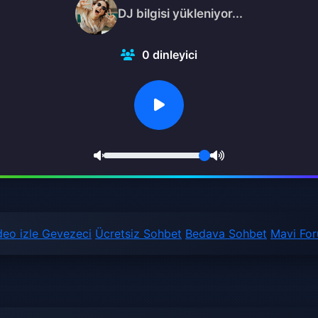
DJ bilgisi yükleniyor...
0
dinleyici
deo izle
Gevezeci
Ücretsiz Sohbet
Bedava Sohbet
Mavi Fo