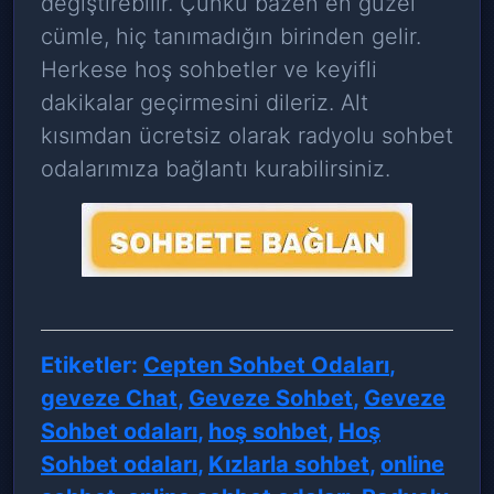
değiştirebilir. Çünkü bazen en güzel
cümle, hiç tanımadığın birinden gelir.
Herkese hoş sohbetler ve keyifli
dakikalar geçirmesini dileriz. Alt
kısımdan ücretsiz olarak radyolu sohbet
odalarımıza bağlantı kurabilirsiniz.
Etiketler:
Cepten Sohbet Odaları
,
geveze Chat
,
Geveze Sohbet
,
Geveze
Sohbet odaları
,
hoş sohbet
,
Hoş
Sohbet odaları
,
Kızlarla sohbet
,
online