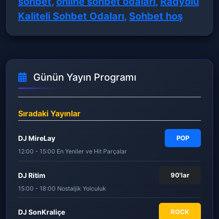
sohbet
,
online sohbet odaları
,
Radyolu
Kaliteli Sohbet Odaları
,
Sohbet hoş
Günün Yayın Programı
Sıradaki Yayınlar
DJ MireLay
POP
12:00 - 15:00 En Yeniler ve Hit Parçalar
DJ Ritim
90'lar
15:00 - 18:00 Nostaljik Yolculuk
DJ SonKraliçe
ROCK